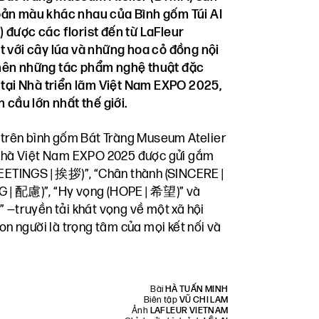
bản màu khác nhau của Bình gốm Túi AI
 được các florist đến từ LaFleur
t với cây lúa và những hoa cỏ đồng nội
nên những tác phẩm nghệ thuật đặc
 tại Nhà triển lãm Việt Nam EXPO 2025,
 cầu lớn nhất thế giới.
trên bình gốm Bát Tràng Museum Atelier
i Nhà Việt Nam EXPO 2025 được gửi gắm
REETINGS |
挨拶
)”, “Chân thành (SINCERE |
G |
配慮
)”, “Hy vọng (HOPE |
希望
)” và
)” —truyền tải khát vọng về một xã hội
con người là trọng tâm của mọi kết nối và
Bài
HÀ TUẤN MINH
Biên tập
VŨ CHI LAM
Ảnh
LAFLEUR VIETNAM