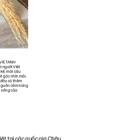
 VIETANH
à người Việt
 kế, một câu
t góc nhìn mới,
ờ đây có thêm
 nguồn cảm hứng
n sống của
iệt tại các quốc gia Châu