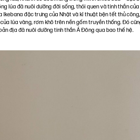
ồng lúa đã nuôi dưỡng đời sống, thói quen và tinh thần củ
Ikebana đặc trưng của Nhật và kĩ thuật bện tết thủ công,
của lúa vàng, rơm khô trên nền gốm truyền thống. Đó cũng 
bản địa đã nuôi dưỡng tinh thần Á Đông qua bao thế hệ.