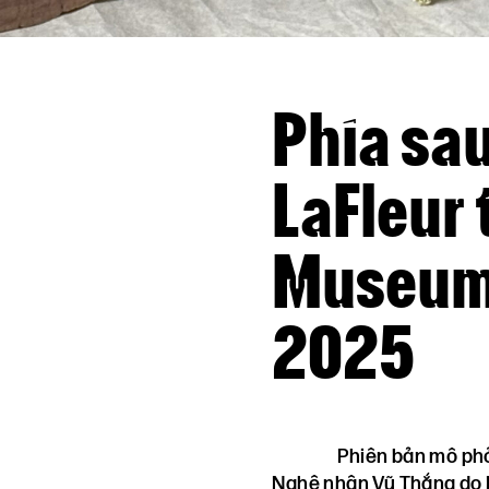
Phía sa
LaFleur 
Museum 
2025
Phiên bản mô ph
Nghệ nhân Vũ Thắng do 