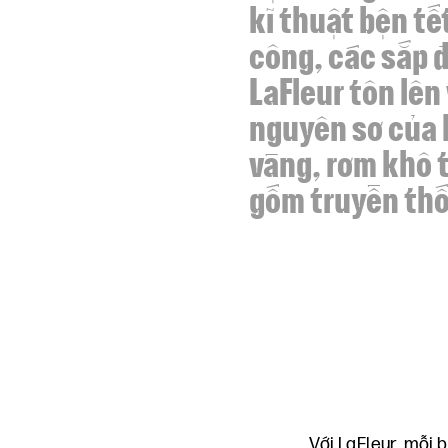
kĩ thuật bện tế
công, các sắp đ
LaFleur tôn lên
nguyên sơ của 
vàng, rơm khô 
gốm truyền th
Với LaFleur, mỗi 