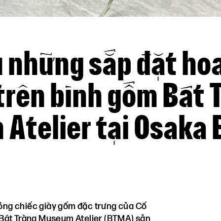
u những sắp đặt ho
trên bình gốm Bát 
Atelier tại Osaka 
ỏng chiếc giày gốm đặc trưng của Cố
Bát Tràng Museum Atelier (BTMA) sản