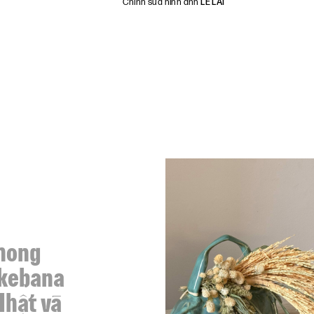
Chỉnh sửa hình ảnh
LÊ LAI
phong
Ikebana
Nhật và