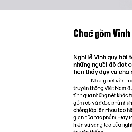
Choé gốm Vinh 
Nghi lễ Vinh quy bái 
những người đỗ đạt ca
tiên thầy dạy và cha
Những nét văn ho
truyền thống Việt Nam đư
tình qua những nét khắc 
gốm cổ và được phủ nhữn
chồng lớp lên nhau tạo h
gian của tác phẩm. Đây là
hiện sự sáng tạo của ngh