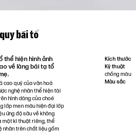
quy bái tổ
tổ thể hiện hình ảnh
Kích thước
o về làng bái tạ tổ
Kỹ thuật
 mẹ.
chồng màu
Màu sắc
á cao quý của văn hoá
ợc nghệ nhân thể hiện tài
trên hình dáng của choé
g lớp men màu hiện đại lớp
iệu ứng độ sâu về không
 một kĩ thuật riêng, thể
ệ nhân trên chất liệu gốm