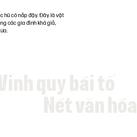
c hũ có nắp đậy. Đây là vật
ng các gia đình khá giả,
xưa.
 Vinh quy bái tổ
Nét văn hóa