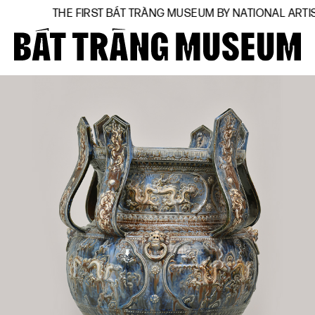
THE FIRST BÁT TRÀNG MUSEUM BY NATIONAL ARTIST
Close
Trang chủ
Về bảo tàng
Hiện vật
BTMA
Tham quan
Journal
Tài trợ