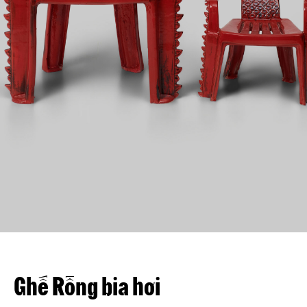
Liên hệ
VN
EN
Ghế Rồng bia hơi