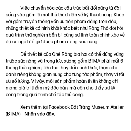
Việc chuyển hóa các cấu trúc bất đối xứng từ đời
sống vào gốm là một thử thách lớn về kỹ thuật nung. Khác
với gốm truyền thống vốn ưu tiên phom dáng tròn đều,
những thiết kế có hình khối khác biệt như Rồng Phố đòi hỏi
quá trình thử nghiệm bền bỉ, cùng sự tính toán chính xác về
độ co ngót để giữ được phom dáng sau nung.
Để thiết kế của Ghế Rồng bia hơi có thể đứng vững
trước sức nóng và trọng lực, xưởng gốm BTMA phải mất 6
tháng thử nghiệm, liên tục thay đổi cách thức, thậm chí
dành riêng không gian nung cho từng tác phẩm, thay vì tối
ưu số lượng. Vì vậy, mỗi sản phẩm hoàn thiện không chỉ
mang giá trị thẩm mỹ độc bản, mà còn cho thấy sự kỳ
công trong quá trình chế tác thủ công.
Xem thêm tại Facebook Bát Tràng Museum Atelier
(BTMA)
—Nhấn vào đây
.