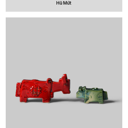
Hũ Mứt