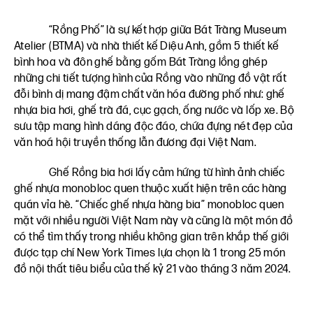
“Rồng Phố” là sự kết hợp giữa Bát Tràng Museum
Atelier (BTMA) và nhà thiết kế Diệu Anh, gồm 5 thiết kế
bình hoa và đôn ghế bằng gốm Bát Tràng lồng ghép
những chi tiết tượng hình của Rồng vào những đồ vật rất
đỗi bình dị mang đậm chất văn hóa đường phố như: ghế
nhựa bia hơi, ghế trà đá, cục gạch, ống nước và lốp xe. Bộ
sưu tập mang hình dáng độc đáo, chứa đựng nét đẹp của
văn hoá hội truyền thống lẫn đương đại Việt Nam.
Ghế Rồng bia hơi lấy cảm hứng từ hình ảnh chiếc
ghế nhựa monobloc quen thuộc xuất hiện trên các hàng
quán vỉa hè. “Chiếc ghế nhựa hàng bia” monobloc quen
mặt với nhiều người Việt Nam này và cũng là một món đồ
có thể tìm thấy trong nhiều không gian trên khắp thế giới
được tạp chí New York Times lựa chọn là 1 trong 25 món
đồ nội thất tiêu biểu của thế kỷ 21 vào tháng 3 năm 2024.