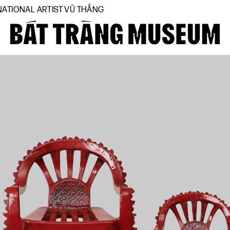
L ARTIST VŨ THẮNG
Close
Trang chủ
Về bảo tàng
Hiện vật
BTMA
Tham quan
Journal
Tài trợ