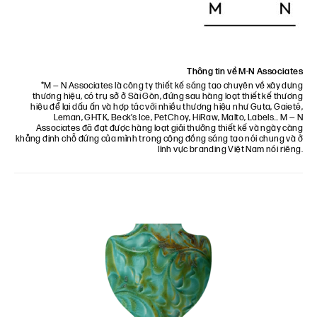
Thông tin về M-N Associates
*
M — N Associates
là công ty thiết kế sáng tạo chuyên về xây dựng
thương hiệu, có trụ sở ở Sài Gòn, đứng sau hàng loạt thiết kế thương
hiệu để lại dấu ấn và hợp tác với nhiều thương hiệu như Guta, Gaieté,
Leman, GHTK, Beck’s Ice, PetChoy, HiRaw, Malto, Labels… M — N
Associates đã đạt được hàng loạt giải thưởng thiết kế và ngày càng
khẳng định chỗ đứng của mình trong cộng đồng sáng tạo nói chung và ở
lĩnh vực branding Việt Nam nói riêng.