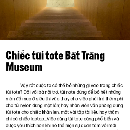
Liên hệ
VN
EN
Chiếc túi tote Bát Tràng
Museum
Vậy rốt cuộc ta có thể bỏ những gì vào trong chiếc
túi tote? Đối với bà nội trợ, túi note dùng để bỏ hết những
món đồ mua ở siêu thị vào thay cho việc phải trả thêm phí
cho túi nylon dùng một lần; hay nhân viên văn phòng dùng
túi tote cho chiếc khăn len, một vài tập tài liệu hay thậm
chí cả chiếc laptop…Việc dùng túi tote càng phổ biến và
được yêu thích hơn khi nó thể hiện sự quan tâm với mới