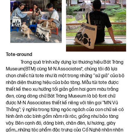
Tote-around
Trong quá trình xây dựng lại thương hiệu Bát Tràng
Museum(BTM) cùng M-N Associates*, chúng tôi đã lựa
chọn chiếc túi tote như là một trong những “sứ giả” của bộ
nhận diện thương hiệu của bảo tàng. Mẫu túi tote được
thiết kế theo xu hướng tối giản gồm hai gam màu trắng
đen, cùng dòng chữ Bát Tràng Museum là bộ font chữ
được M-N Associates thiết kế riêng với tên gọi “MN Vũ
Thắng”; ý nghĩa trong từng ngóc ngách của con chữ sẽ có
hình ảnh các bình gốm nằm rải rác, giống như bảo tàng
vậy. Bên cạnh đó, dáng bình, chân đèn, lư hương, giày
gốm…những tác phẩm đặc trưng của Cố Nghệ nhân nhân