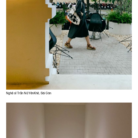
Nghệ sĩ Trần Nữ YênKhê, Sài Gòn