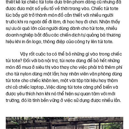
thiết kế lại chiếc túi tote dựa trên phom dáng cũ nhưng đã
được đưa một số yếu tố về thời trang vào. Chiếc túi tote
lúc bấy giờ trở thành món đồ cần thiết với nhiều người
trước khi ra ngoài để đi làm, đi học hay đi chơi. Nhận thấy
sự ưu ái quá lớn của người dùng dành cho túi tote, nhiều
doanh nghiệp bắt đầu các chiến dịch tự quảng bá thương
hiệu khi in ấn logo, thông điệp của công ty lên túi tote.
Vậy rốt cuộc ta có thể bỏ những gì vào trong chiếc
túi tote? Đối với bà nội trợ, túi note dùng để bỏ hết những
món đồ mua ở siêu thị vào thay cho việc phải trả thêm phí
cho túi nylon dùng một lần; hay nhân viên văn phòng dùng
túi tote cho chiếc khăn len, một vài tập tài liệu hay thậm
chí cả chiếc laptop…Việc dùng túi tote càng phổ biến và
được yêu thích hơn khi nó thể hiện sự quan tâm với mới
trường, đó là tính bền vững ở việc sử dụng được nhiều lần.