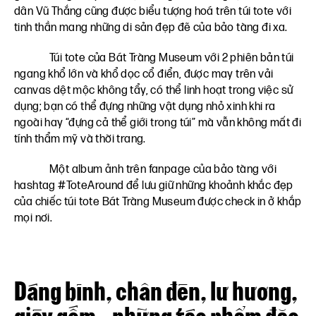
dân Vũ Thắng cũng được biểu tượng hoá trên túi tote với
tinh thần mang những di sản đẹp đẽ của bảo tàng đi xa.
Túi tote của Bát Tràng Museum với 2 phiên bản túi
ngang khổ lớn và khổ dọc cổ điển, được may trên vải
canvas dệt mộc không tẩy, có thể linh hoạt trong việc sử
dụng; bạn có thể đựng những vật dụng nhỏ xinh khi ra
ngoài hay “đựng cả thể giới trong túi” mà vẫn không mất đi
tính thẩm mỹ và thời trang.
Một album ảnh trên fanpage của bảo tàng với
hashtag #ToteAround để lưu giữ những khoảnh khắc đẹp
của chiếc túi tote Bát Tràng Museum được check in ở khắp
mọi nơi.
Dáng bình, chân đèn, lư hương,
giày gốm…những tác phẩm đặc