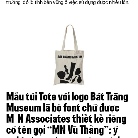
trường, đó là tính bền vững ở việc sử dụng được nhiều lần.
Mẫu túi Tote với logo Bát Tràng
Museum là bộ font chữ được
M-N Associates thiết kế riêng
có tên gọi “MN Vũ Thắng”; ý