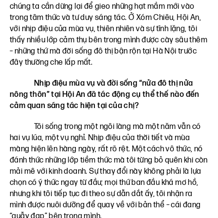
chúng ta cần dừng lại để gieo những hạt mầm mới vào
trong tâm thức và tư duy sáng tác. Ở Xóm Chiêu, Hội An,
với nhịp điệu của mùa vụ, thiên nhiên và sự tĩnh lặng, tôi
thấy nhiều lớp cảm thụ bên trong mình được cày sâu thêm
– những thứ mà đời sống đô thị bận rộn tại Hà Nội trước
đây thường che lấp mất.
Nhịp điệu mùa vụ và đời sống “nửa đô thị nửa
nông thôn” tại Hội An đã tác động cụ thể thế nào đến
cảm quan sáng tác hiện tại của chị?
Tôi sống trong một ngôi làng mà một năm vẫn có
hai vụ lúa, một vụ nghỉ. Nhịp điệu của thời tiết và mùa
màng hiện lên hàng ngày, rất rõ rệt. Một cách vô thức, nó
đánh thức những lớp tiềm thức mà tôi từng bỏ quên khi còn
mải mê với kinh doanh. Sự thay đổi này không phải là lựa
chọn có ý thức ngay từ đầu; mọi thứ ban đầu khá mơ hồ,
nhưng khi tôi tiếp tục đi theo sự dẫn dắt ấy, tôi nhận ra
mình được nuôi dưỡng để quay về với bản thể – cái đang
“quẫy đạp” bên trong mình.