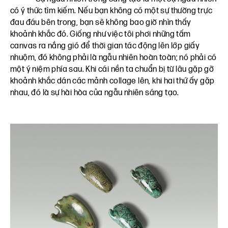
có ý thức tìm kiếm. Nếu bạn không có một sự thường trực
đau đáu bên trong, bạn sẽ không bao giờ nhìn thấy
khoảnh khắc đó. Giống như việc tôi phơi những tấm
canvas ra nắng gió để thời gian tác động lên lớp giấy
nhuộm, đó không phải là ngẫu nhiên hoàn toàn; nó phải có
một ý niệm phía sau. Khi cái nền ta chuẩn bị từ lâu gặp gỡ
khoảnh khắc dán các mảnh collage lên, khi hai thứ ấy gặp
nhau, đó là sự hài hòa của ngẫu nhiên sáng tạo.