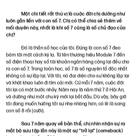
Một chi tiết rất thú vị là cuộc đời chị dường như
luôn gắn liền với con số 7. Chị có thể chia sẻ thêm về
mối duyên này, nhất là khi số 7 cũng là số chủ đạo của
chị?
Đó là thần số học của tôi. Đúng là con số 7 đeo
bám tôi một cách kỳ lạ. Từ tên thương hiệu Module 7 đến
số điện thoại hay số tài khoản ngân hàng cộng lại đều cho
ra con số 7. Trong toán học, số 7 là số nguyên tố độc nhất
không có sự lặp lại. Với tôi, nó đại diện cho sự không lặp lại
và khát khao luôn đi tìm cái mới. Cứ mỗi 7 năm, cuộc đời
tôi lại có một bước nhảy. Năm nay là năm thứ 7 ở Hội An,
và dường như một chu kỳ mới lại bắt đầu. Dù vậy, bây giờ
tôi đang muốn hướng tới sự nhẹ nhàng hơn, có lẽ là sang
con số 8 rồi (cười).
Sau 7 năm quay về bản thể, chị nhìn nhận sự ra
mắt bộ sưu tập lần này là một sự “trở lại” (comeback)