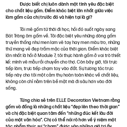
Được biết chị luôn dành một tình yêu đặc biệt
cho chất liệu gốm. Điểm khác biệt lớn nhất giữa việc
làm gốm của chị trước đó và hiện tại là gì?
Tôi mê gốm từ thời đi học, hồi đó suốt ngày sang
Bát Tràng ôm gốm về. Tôi đặc biệt yêu những dòng gốm
truyền thống như men lam vẽ tay hay men màu tro, những
thứ mang vẻ đẹp trầm mặc của thời gian. Điểm khác biệt
lớn nhất là hồi ở Module 7, tôi thực hành gốm ở vai trò thiết
kế: mình vẽ mẫu rồi chuyển cho thợ. Còn bây giờ, tôi trực
tiếp làm, trực tiếp chạm tay vào đất. Sự tương tác trực
tiếp này cho tôi một cảm thụ hoàn toàn khác về chất liệu,
không còn chỉ nằm trên bề mặt mà đi sâu hơn vào đời
sống.
Từng chia sẻ trên ELLE Decoration Vietnam rằng
gốm và đồng là những chất liệu “đẹp lên theo thời gian”
và chị đặc biệt quan tâm đến “những đúc kết lâu đời
của một văn hóa”. Chị có thể nói rõ hơn về ý niệm một
tác phẩm thực sự “chạm” được vào những giá trị ấy