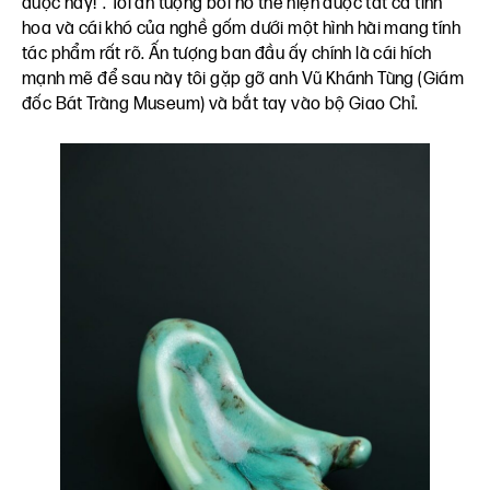
được này!”. Tôi ấn tượng bởi nó thể hiện được tất cả tinh
hoa và cái khó của nghề gốm dưới một hình hài mang tính
tác phẩm rất rõ. Ấn tượng ban đầu ấy chính là cái hích
mạnh mẽ để sau này tôi gặp gỡ anh Vũ Khánh Tùng (Giám
đốc Bát Tràng Museum) và bắt tay vào bộ Giao Chỉ.