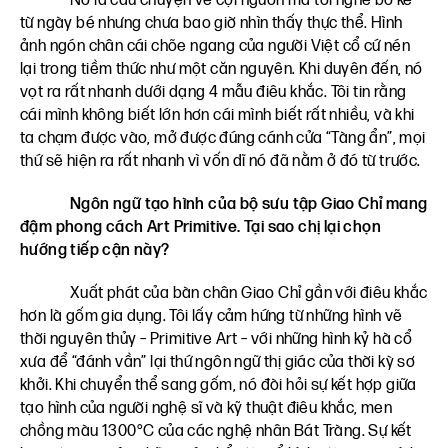
Nó là câu chuyện về cội nguồn mà tôi nghe bố kể
từ ngày bé nhưng chưa bao giờ nhìn thấy thực thể. Hình
ảnh ngón chân cái chõe ngang của người Việt cổ cứ nén
lại trong tiềm thức như một căn nguyên. Khi duyên đến, nó
vọt ra rất nhanh dưới dạng 4 mẫu điêu khắc. Tôi tin rằng
cái mình không biết lớn hơn cái mình biết rất nhiều, và khi
ta chạm được vào, mở được đúng cánh cửa “Tàng ẩn”, mọi
thứ sẽ hiện ra rất nhanh vì vốn dĩ nó đã nằm ở đó từ trước.
Ngôn ngữ tạo hình của bộ sưu tập Giao Chỉ mang
đậm phong cách Art Primitive. Tại sao chị lại chọn
hướng tiếp cận này?
Xuất phát của bàn chân Giao Chỉ gần với điêu khắc
hơn là gốm gia dụng. Tôi lấy cảm hứng từ những hình vẽ
thời nguyên thủy – Primitive Art – với những hình kỷ hà cổ
xưa để “đánh vần” lại thứ ngôn ngữ thị giác của thời kỳ sơ
khởi. Khi chuyển thể sang gốm, nó đòi hỏi sự kết hợp giữa
tạo hình của người nghệ sĩ và kỹ thuật điêu khắc, men
chồng màu 1300°C của các nghệ nhân Bát Tràng. Sự kết