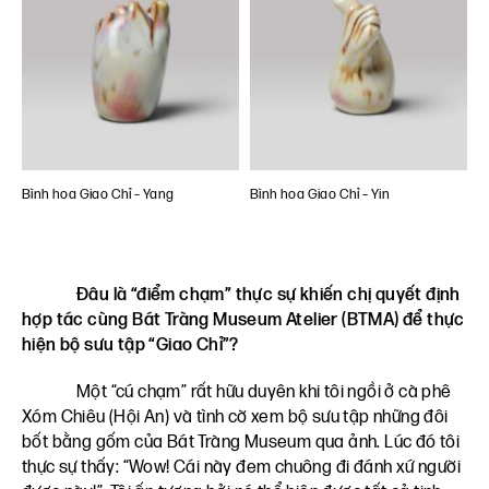
Bình hoa Giao Chỉ – Yang
Bình hoa Giao Chỉ – Yin
Đâu là “điểm chạm” thực sự khiến chị quyết định
hợp tác cùng Bát Tràng Museum Atelier (BTMA) để thực
hiện bộ sưu tập “Giao Chỉ”?
Một “cú chạm” rất hữu duyên khi tôi ngồi ở cà phê
Xóm Chiêu (Hội An) và tình cờ xem bộ sưu tập những đôi
bốt bằng gốm của Bát Tràng Museum qua ảnh. Lúc đó tôi
thực sự thấy: “Wow! Cái này đem chuông đi đánh xứ người