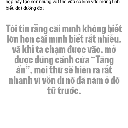
hợp này tạo nên những vật thể vừa cổ kính vừa mang tính
biểu đạt đương đại.
Tôi tin rằng cái mình không biết
lớn hơn cái mình biết rất nhiều,
và khi ta chạm được vào, mở
được đúng cánh cửa “Tàng
ẩn”, mọi thứ sẽ hiện ra rất
nhanh vì vốn dĩ nó đã nằm ở đó
từ trước.