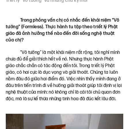
Triết lý “Vô tướng” và những chu kỳ mới
Trong phỏng vấn chị có nhắc đến khái niệm “Vô
tướng” (Formless). Thực hành tu tập theo triết lý Phật
giáo đã ảnh hưởng thế nào đến đời sống nghệ thuật
của chị?
“Vô tướng” là một khái niệm rất rộng, tôi nghĩ mình
chưa đủ để giải thích hết về nó. Nhưng thực hành Phật
giáo chắc chắn có tác động đến tôi. Trong triết lý Phật
giáo, có hai cực là dục vọng và giải thoát. Chúng ta luôn
nằm đâu đó giữa hai điểm đó. Việc nhìn thấy mình đang ở
đâu trên tiến trình đi về hướng giải thoát giúp tôi định vị lại
nghệ thuật của mình: nó không chỉ là cái tôi chủ quan đơn
độc, mà là sự kế thừa những tinh hoa đã đúc kết lâu đời.