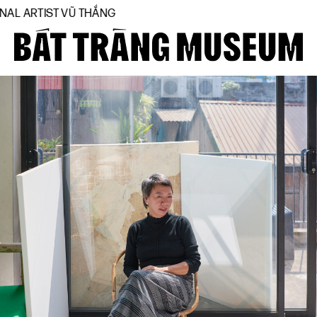
Ũ THẮNG
Close
Trang chủ
Về bảo tàng
Hiện vật
BTMA
Tham quan
Journal
Tài trợ