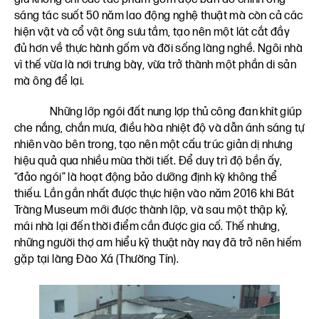
sáng tác suốt 50 năm lao động nghệ thuật mà còn cả các
hiện vật và cổ vật ông sưu tầm, tạo nên một lát cắt đầy
đủ hơn về thực hành gốm và đời sống làng nghề. Ngôi nhà
vì thế vừa là nơi trưng bày, vừa trở thành một phần di sản
mà ông để lại.
Những lớp ngói đất nung lợp thủ công đan khít giúp
che nắng, chắn mưa, điều hòa nhiệt độ và dẫn ánh sáng tự
nhiên vào bên trong, tạo nên một cấu trúc giản dị nhưng
hiệu quả qua nhiều mùa thời tiết. Để duy trì độ bền ấy,
“đảo ngói” là hoạt động bảo dưỡng định kỳ không thể
thiếu. Lần gần nhất được thực hiện vào năm 2016 khi Bát
Tràng Museum mới được thành lập, và sau một thập kỷ,
mái nhà lại đến thời điểm cần được gia cố. Thế nhưng,
những người thợ am hiểu kỹ thuật này nay đã trở nên hiếm
gặp tại làng Đào Xá (Thường Tín).