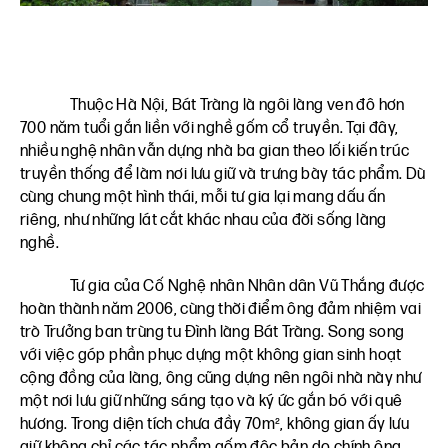
Thuộc Hà Nội, Bát Tràng là ngôi làng ven đô hơn
700 năm tuổi gắn liền với nghề gốm cổ truyền. Tại đây,
nhiều nghệ nhân vẫn dựng nhà ba gian theo lối kiến trúc
truyền thống để làm nơi lưu giữ và trưng bày tác phẩm. Dù
cùng chung một hình thái, mỗi tư gia lại mang dấu ấn
riêng, như những lát cắt khác nhau của đời sống làng
nghề.
Tư gia của Cố Nghệ nhân Nhân dân Vũ Thắng được
hoàn thành năm 2006, cùng thời điểm ông đảm nhiệm vai
trò Trưởng ban trùng tu Đình làng Bát Tràng. Song song
với việc góp phần phục dựng một không gian sinh hoạt
cộng đồng của làng, ông cũng dựng nên ngôi nhà này như
một nơi lưu giữ những sáng tạo và ký ức gắn bó với quê
hương. Trong diện tích chưa đầy 70m², không gian ấy lưu
giữ không chỉ các tác phẩm gốm độc bản do chính ông