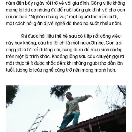
năm đến bảy ngày rồi trở về với gia đình. Công việc không
mang lại dư dả nhưng đủ để nuôi sống gia đình và cho con
cái ăn học. “Nghèo nhưng vui,” một người thợ mỉm cười,
một cách nói giản dị về nghề đã theo họ suốt nhiều năm.
Khi được hỏi liệu thế hệ sau có tiếp nối công việc
này hay không, câu trả lời chỉ là một nụ cười nhẹ. Con trai
ông giờ là tài xế đường dài, cũng đi xa để mưu sinh nhưng
trên một lộ trình khác. Khoảng lặng sau câu chuyện gợi ra
một thực tế ít được nhắc đến: khi những người thợ dần lớn
tuổi, tương lai của nghề cũng trở nên mong manh hơn.