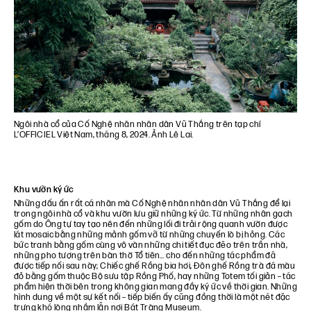
Ngôi nhà cổ của Cố Nghệ nhân nhân dân Vũ Thắng trên tạp chí
L’OFFICIEL Việt Nam, tháng 8, 2024. Ảnh Lê Lai.
Khu vườn ký ức
Những dấu ấn rất cá nhân mà Cố Nghệ nhân nhân dân Vũ Thắng để lại
trong ngôi nhà cổ và khu vườn lưu giữ những ký ức. Từ những nhân gạch
gốm do Ông tự tay tạo nên đến những lối đi trải rộng quanh vườn được
lát mosaic bằng những mảnh gốm vỡ từ những chuyến lò bị hỏng. Các
bức tranh bằng gốm cùng vô vàn những chi tiết đục đẽo trên trần nhà,
những pho tượng trên bàn thờ Tổ tiên… cho đến những tác phẩm đã
được tiếp nối sau này; Chiếc ghế Rồng bia hơi, Đôn ghế Rồng trà đá màu
đỏ bằng gốm thuộc Bộ sưu tập Rồng Phố, hay những Totem tối giản – tác
phẩm hiện thời bên trong không gian mang đầy ký ức về thời gian. Những
hình dung về một sự kết nối – tiếp biến ấy cũng đồng thời là một nét đặc
trưng khó lòng nhầm lẫn nơi Bát Tràng Museum.