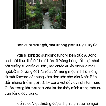
Bên dưới mái ngói, một không gian lưu giữ ký ức
Văn sĩ Tanizaki Junichiro từng ví kiến trúc Á Đông
như một thực thể được cất lên từ “vùng bóng tối nhợt nhạt
hắt xuống từ chiếc dù lớn”, mà chiếc dù ấy chính là mái
ngói. Ở mỗi vùng đất, “chiếc dù” mang một hình hài riêng,
từ mái Kawara đất nung xám đen uốn nhẹ của Nhật Bản
đến những triền ngói Lưu Ly cong vút đầy uy nghi tại Trung
Quốc, trong khi mái nhà Việt lại tìm thấy mình trong một sự
cân bằng đặc trưng.
Kiến trúc Việt thường được nhận diện qua hệ ngói