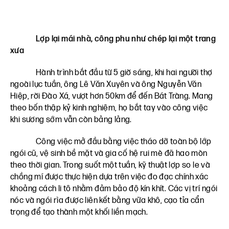
Lợp lại mái nhà, công phu như chép lại một trang
xưa
Hành trình bắt đầu từ 5 giờ sáng, khi hai người thợ
ngoài lục tuần, ông Lê Văn Xuyên và ông Nguyễn Văn
Hiệp, rời Đào Xá, vượt hơn 50km để đến Bát Tràng. Mang
theo bốn thập kỷ kinh nghiệm, họ bắt tay vào công việc
khi sương sớm vẫn còn bảng lảng.
Công việc mở đầu bằng việc tháo dỡ toàn bộ lớp
ngói cũ, vệ sinh bề mặt và gia cố hệ rui mè đã hao mòn
theo thời gian. Trong suốt một tuần, kỹ thuật lợp so le và
chồng mí được thực hiện dựa trên việc đo đạc chính xác
khoảng cách li tô nhằm đảm bảo độ kín khít. Các vị trí ngói
nóc và ngói rìa được liên kết bằng vữa khô, cạo tỉa cẩn
trọng để tạo thành một khối liền mạch.