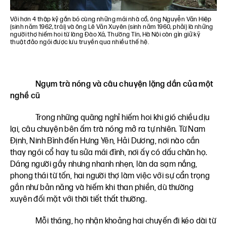
Với hơn 4 thập kỷ gắn bó cùng những mái nhà cổ, ông Nguyễn Văn Hiệp
(sinh năm 1962, trái) và ông Lê Văn Xuyên (sinh năm 1960, phải) là những
người thợ hiếm hoi từ làng Đào Xá, Thường Tín, Hà Nội còn gìn giữ kỹ
thuật đảo ngói được lưu truyền qua nhiều thế hệ.
Ngụm trà nóng và câu chuyện lặng dần của một
nghề cũ
Trong những quãng nghỉ hiếm hoi khi gió chiều dịu
lại, câu chuyện bên ấm trà nóng mở ra tự nhiên. Từ Nam
Định, Ninh Bình đến Hưng Yên, Hải Dương, nơi nào cần
thay ngói cổ hay tu sửa mái đình, nơi ấy có dấu chân họ.
Dáng người gầy nhưng nhanh nhẹn, làn da sạm nắng,
phong thái từ tốn, hai người thợ làm việc với sự cẩn trọng
gần như bản năng và hiếm khi than phiền, dù thường
xuyên đối mặt với thời tiết thất thường.
Mỗi tháng, họ nhận khoảng hai chuyến đi kéo dài từ