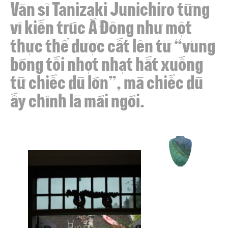
Văn sĩ Tanizaki Junichiro từng
ví kiến trúc Á Đông như một
thực thể được cất lên từ “vùng
bóng tối nhợt nhạt hắt xuống
từ chiếc dù lớn”, mà chiếc dù
ấy chính là mái ngói.