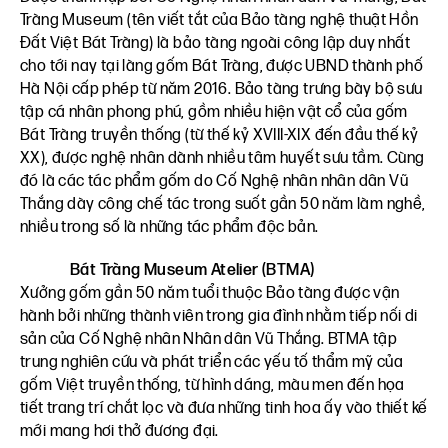
Tràng Museum (tên viết tắt của Bảo tàng nghệ thuật Hồn
Đất Việt Bát Tràng) là bảo tàng ngoài công lập duy nhất
cho tới nay tại làng gốm Bát Tràng, được UBND thành phố
Hà Nội cấp phép từ năm 2016. Bảo tàng trưng bày bộ sưu
tập cá nhân phong phú, gồm nhiều hiện vật cổ của gốm
Bát Tràng truyền thống (từ thế kỷ XVIII-XIX đến đầu thế kỷ
XX), được nghệ nhân dành nhiều tâm huyết sưu tầm. Cùng
đó là các tác phẩm gốm do Cố Nghệ nhân nhân dân Vũ
Thắng dày công chế tác trong suốt gần 50 năm làm nghề,
nhiều trong số là những tác phẩm độc bản.
Bát Tràng Museum Atelier (BTMA)
Xưởng gốm gần 50 năm tuổi thuộc Bảo tàng được vận
hành bởi những thành viên trong gia đình nhằm tiếp nối di
sản của Cố Nghệ nhân Nhân dân Vũ Thắng. BTMA tập
trung nghiên cứu và phát triển các yếu tố thẩm mỹ của
gốm Việt truyền thống, từ hình dáng, màu men đến họa
tiết trang trí chắt lọc và đưa những tinh hoa ấy vào thiết kế
mới mang hơi thở đương đại.