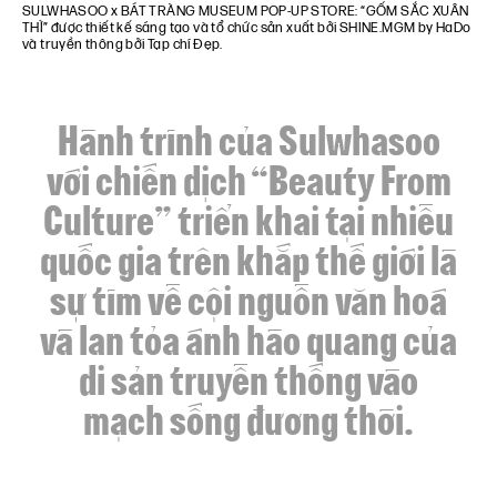
SULWHASOO x BÁT TRÀNG MUSEUM POP-UP STORE: “GỐM SẮC XUÂN
THÌ” được thiết kế sáng tạo và tổ chức sản xuất bởi SHINE.MGM by HaDo
và truyền thông bởi Tạp chí Đẹp.
Hành trình của Sulwhasoo
với chiến dịch
“Beauty From
Culture” triển khai tại nhiều
quốc gia trên khắp thế giới là
sự tìm về cội nguồn văn hoá
và lan tỏa ánh hào quang của
di sản truyền thống vào
mạch sống đương thời.