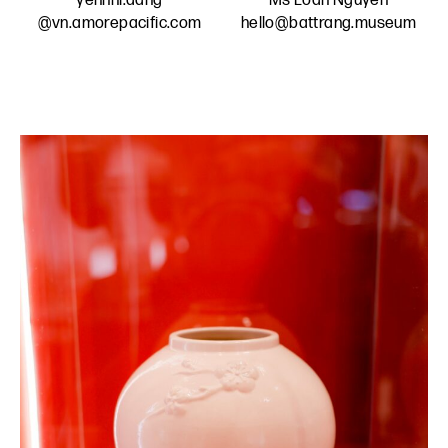
yennhi.dang
Ms Loan Nguyen
@vn.amorepacific.com
hello@battrang.museum