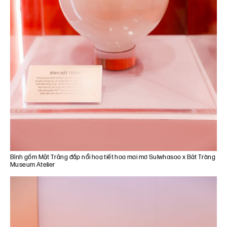
Bình gốm Mặt Trăng đắp nổi hoạ tiết hoa mai mơ Sulwhasoo x Bát Tràng
Museum Atelier