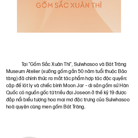
Tại “Gốm Sắc Xuân Thì”, Sulwhasoo và Bát Tràng
Museum Atelier (xưởng gốm gần 50 năm tuổi thuộc Bảo
tàng) đã chính thức ra mắt tác phẩm hợp tác độc quyền:
cặp đế lót ly và chiếc bình Moon Jar – di sản gốm sứ Hàn
Quốc có nguồn gốc từ triều đại Joseon ở thế kỷ 19 được
đắp nổi biểu tượng hoa mai mơ đặc trưng của Sulwhasoo
hoà quyện cùng men gốm Bát Tràng.