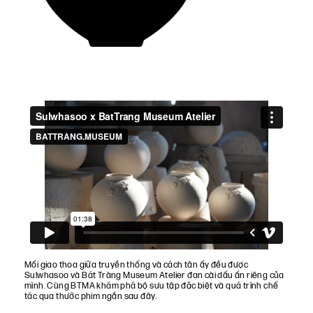
Mối giao thoa giữa truyền thống và cách tân ấy đều được
Sulwhasoo và Bát Tràng Museum Atelier đan cài dấu ấn riêng của
mình. Cùng BTMA khám phá bộ sưu tập đặc biệt và quá trình chế
tác qua thước phim ngắn sau đây.