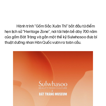
Hành trình “Gốm Sắc Xuân Thì” bắt đầu từ điểm
hẹn lịch sử “Heritage Zone”, nơi tái hiện bề dày 700 năm
của gốm Bát Tràng và gần một thế kỷ Sulwhasoo đưa bí
thuật dưỡng nhan Hàn Quốc vươn ra toàn cầu.