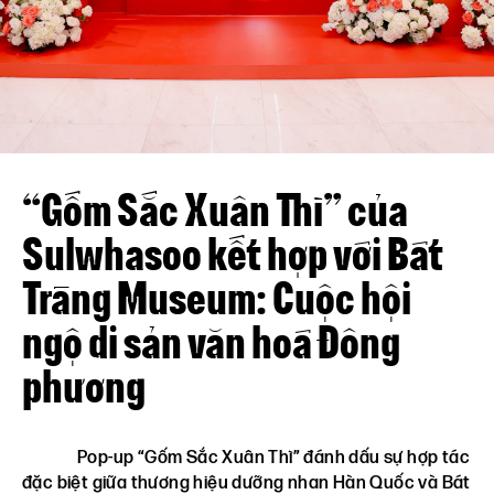
Liên hệ
VN
EN
“Gốm Sắc Xuân Thì” của
Sulwhasoo kết hợp với Bát
Tràng Museum: Cuộc hội
ngộ di sản văn hoá Đông
phương
Pop-up “Gốm Sắc Xuân Thì” đánh dấu sự hợp tác
đặc biệt giữa thương hiệu dưỡng nhan Hàn Quốc và Bát