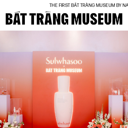
THE FIRST BÁT TRÀNG MUSEUM BY NATIONAL ARTIST VŨ
Close
Trang chủ
Về bảo tàng
Hiện vật
BTMA
Tham quan
Journal
Tài trợ