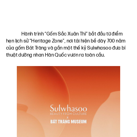
Hành trình “Gốm Sắc Xuân Thì” bắt đầu từ điểm
hẹn lịch sử “Heritage Zone”, nơi tái hiện bề dày 700 năm
của gốm Bát Tràng và gần một thế kỷ Sulwhasoo đưa bí
thuật dưỡng nhan Hàn Quốc vươn ra toàn cầu.