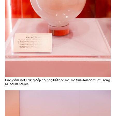
Bình gốm Mặt Trăng đắp nổi hoạ tiết hoa mai mơ Sulwhasoo x Bát Tràng
Museum Atelier