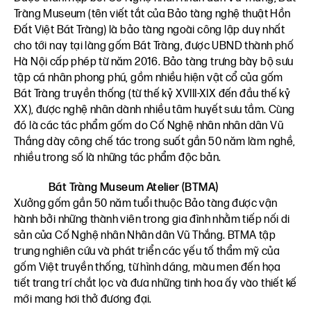
Tràng Museum (tên viết tắt của Bảo tàng nghệ thuật Hồn
Đất Việt Bát Tràng) là bảo tàng ngoài công lập duy nhất
cho tới nay tại làng gốm Bát Tràng, được UBND thành phố
Hà Nội cấp phép từ năm 2016. Bảo tàng trưng bày bộ sưu
tập cá nhân phong phú, gồm nhiều hiện vật cổ của gốm
Bát Tràng truyền thống (từ thế kỷ XVIII-XIX đến đầu thế kỷ
XX), được nghệ nhân dành nhiều tâm huyết sưu tầm. Cùng
đó là các tác phẩm gốm do Cố Nghệ nhân nhân dân Vũ
Thắng dày công chế tác trong suốt gần 50 năm làm nghề,
nhiều trong số là những tác phẩm độc bản.
Bát Tràng Museum Atelier (BTMA)
Xưởng gốm gần 50 năm tuổi thuộc Bảo tàng được vận
hành bởi những thành viên trong gia đình nhằm tiếp nối di
sản của Cố Nghệ nhân Nhân dân Vũ Thắng. BTMA tập
trung nghiên cứu và phát triển các yếu tố thẩm mỹ của
gốm Việt truyền thống, từ hình dáng, màu men đến họa
tiết trang trí chắt lọc và đưa những tinh hoa ấy vào thiết kế
mới mang hơi thở đương đại.