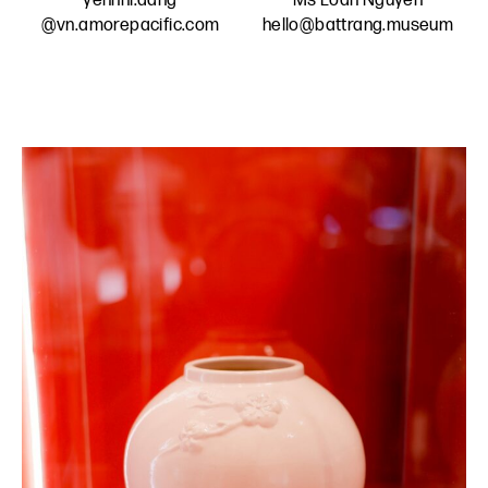
yennhi.dang
Ms Loan Nguyen
@vn.amorepacific.com
hello@battrang.museum