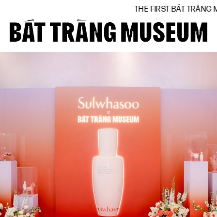
THE FIRST BÁT TRÀNG MUSEUM BY NATION
Close
Trang chủ
Về bảo tàng
Hiện vật
BTMA
Tham quan
Journal
Tài trợ