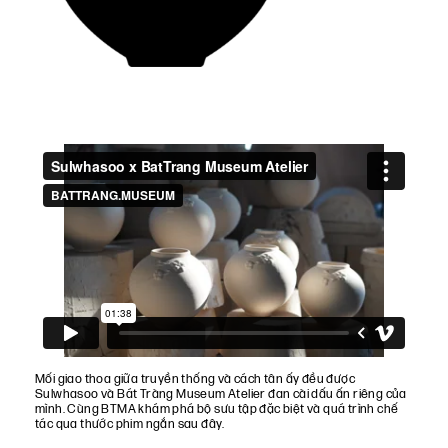
Mối giao thoa giữa truyền thống và cách tân ấy đều được
Sulwhasoo và Bát Tràng Museum Atelier đan cài dấu ấn riêng của
mình. Cùng BTMA khám phá bộ sưu tập đặc biệt và quá trình chế
tác qua thước phim ngắn sau đây.