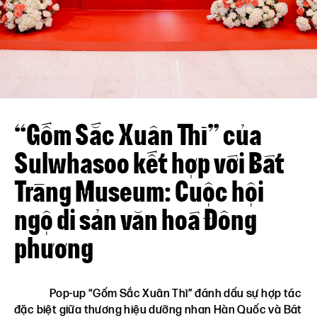
Liên hệ
VN
EN
“Gốm Sắc Xuân Thì” của
Sulwhasoo kết hợp với Bát
Tràng Museum: Cuộc hội
ngộ di sản văn hoá Đông
phương
Pop-up “Gốm Sắc Xuân Thì” đánh dấu sự hợp tác
đặc biệt giữa thương hiệu dưỡng nhan Hàn Quốc và Bát