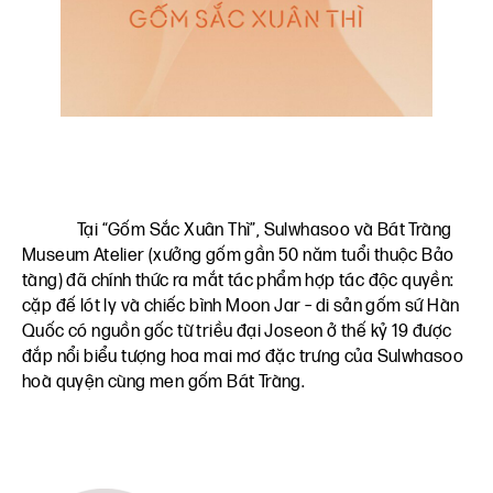
Tại “Gốm Sắc Xuân Thì”, Sulwhasoo và Bát Tràng
Museum Atelier (xưởng gốm gần 50 năm tuổi thuộc Bảo
tàng) đã chính thức ra mắt tác phẩm hợp tác độc quyền:
cặp đế lót ly và chiếc bình Moon Jar – di sản gốm sứ Hàn
Quốc có nguồn gốc từ triều đại Joseon ở thế kỷ 19 được
đắp nổi biểu tượng hoa mai mơ đặc trưng của Sulwhasoo
hoà quyện cùng men gốm Bát Tràng.