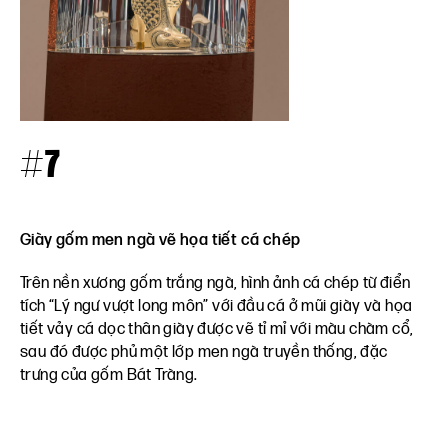
#7
Giày gốm men ngà vẽ họa tiết cá chép
Trên nền xương gốm trắng ngà, hình ảnh cá chép từ điển
tích “Lý ngư vượt long môn” với đầu cá ở mũi giày và họa
tiết vảy cá dọc thân giày được vẽ tỉ mỉ với màu chàm cổ,
sau đó được phủ một lớp men ngà truyền thống, đặc
trưng của gốm Bát Tràng.