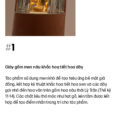
#1
Giày gốm men nâu khắc hoạ tiết hoa dây
Tác phẩm sử dụng men khô để tạo hiệu ứng bề mặt giả
đồng, kết hợp kỹ thuật khắc họa tiết hoa sen và cúc dây
gợi nhớ đến hoa văn trên gốm hoa nâu thời Lý Trần (Thế kỷ
11-14). Các chất liệu thô mộc như hạt gỗ, kén tằm được kết
hợp để tạo điểm nhấn trang trí cho tác phẩm.