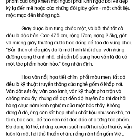
phẩm của ông khiến mọi người phải kinh ngạc bởi vẻ đẹp
kỳ lạ đến mê hoặc của những đôi giày gốm – một chất liệu
mộc mạc đến không ngờ.
Giày được làm từng chiếc một, và bởi thế tất cả
đều là độc bản. Cao 47.5 cm, rộng 17cm, nặng 2.5kg, gót
và miệng giày thường được bọc đồng để tạo độ vững chãi.
“Bản thân chiếc giày đã là một hình khối đẹp, với những
đường cong thanh nhã, chỉ cần bổ sung hoa văn là đã có
một tác phẩm hoàn hảo,” ông nhận định.
Hoa văn nổi, họa tiết chìm, phối màu men, tất cả
đều là kỹ thuật truyền thống của nghề gốm ở khắp nơi.
Vẫn đất sét ấy, vẫn cao lanh, vẫn kỹ thuật pha trộn và
chồng màu ấy, nhưng để đạt đến độ huyền ảo thì đòi hỏi
hàng chục năm kinh nghiệm của một bậc thầy. Không
dừng ở đó, ông còn kết hợp nhiều chất liệu như sen khô, tơ
tằm, bạc sợi… để tạo nên nét độc đáo cho từng tác phẩm.
Đa dạng là thế, nhưng xuyên suốt mười hai sắc thái ấy vẫn
luôn là một hơi thở thuần chân, nồng nàn hồn gốm Việt.