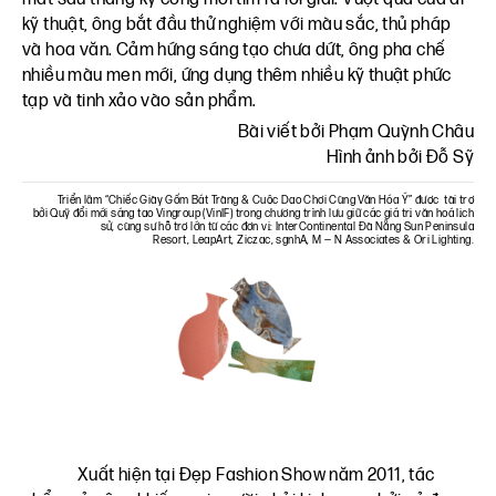
kỹ thuật, ông bắt đầu thử nghiệm với màu sắc, thủ pháp
và hoa văn. Cảm hứng sáng tạo chưa dứt, ông pha chế
nhiều màu men mới, ứng dụng thêm nhiều kỹ thuật phức
tạp và tinh xảo vào sản phẩm.
Bài viết bởi Phạm Quỳnh Châu
Hình ảnh bởi Đỗ Sỹ
Triển lãm “Chiếc Giày Gốm Bát Tràng & Cuộc Dạo Chơi Cùng Văn Hóa Ý” được tài trợ
bởi
Quỹ đổi mới sáng tạo Vingroup (VinIF)
trong chương trình lưu giữ các giá trị văn hoá lịch
sử, cùng sự hỗ trợ lớn từ các đơn vị:
InterContinental Đà Nẵng Sun Peninsula
Resort
,
LeapArt
,
Ziczac
,
sgnhA
,
M — N Associates
&
Ori Lighting
.
Xuất hiện tại Đẹp Fashion Show năm 2011, tác