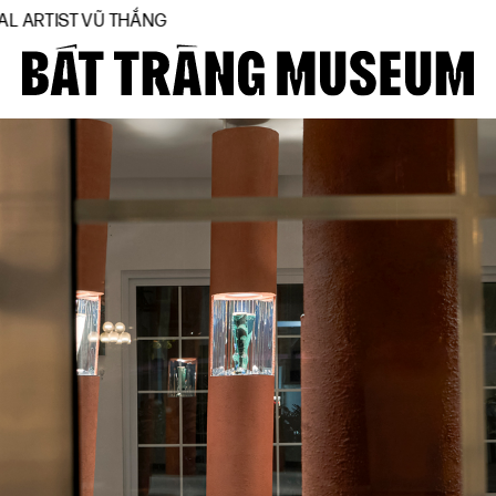
THẮNG
Close
Trang chủ
Về bảo tàng
Hiện vật
BTMA
Tham quan
Journal
Tài trợ