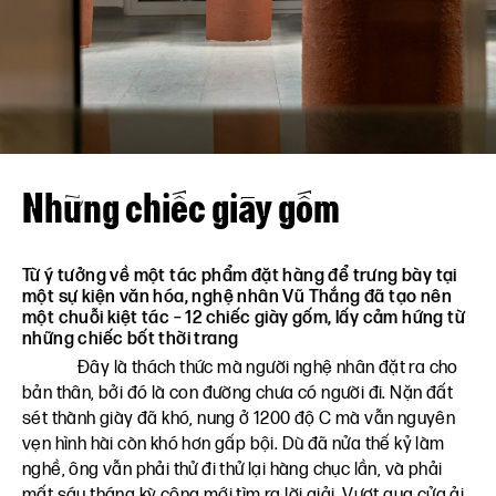
Liên hệ
VN
EN
Những chiếc giày gốm
Từ ý tưởng về một tác phẩm đặt hàng để trưng bày tại
một sự kiện văn hóa, nghệ nhân Vũ Thắng đã tạo nên
một chuỗi kiệt tác – 12 chiếc giày gốm, lấy cảm hứng từ
những chiếc bốt thời trang
Đây là thách thức mà người nghệ nhân đặt ra cho
bản thân, bởi đó là con đường chưa có người đi. Nặn đất
sét thành giày đã khó, nung ở 1200 độ C mà vẫn nguyên
vẹn hình hài còn khó hơn gấp bội. Dù đã nửa thế kỷ làm
nghề, ông vẫn phải thử đi thử lại hàng chục lần, và phải
mất sáu tháng kỳ công mới tìm ra lời giải. Vượt qua cửa ải