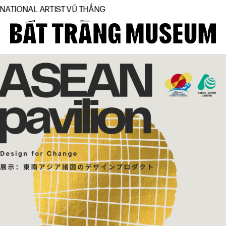
THẮNG
Close
Trang chủ
Về bảo tàng
Hiện vật
BTMA
Tham quan
Journal
Tài trợ