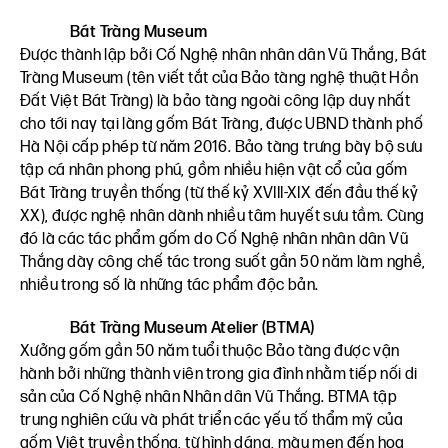
Bát Tràng Museum
Được thành lập bởi Cố Nghệ nhân nhân dân Vũ Thắng, Bát
Tràng Museum (tên viết tắt của Bảo tàng nghệ thuật Hồn
Đất Việt Bát Tràng) là bảo tàng ngoài công lập duy nhất
cho tới nay tại làng gốm Bát Tràng, được UBND thành phố
Hà Nội cấp phép từ năm 2016. Bảo tàng trưng bày bộ sưu
tập cá nhân phong phú, gồm nhiều hiện vật cổ của gốm
Bát Tràng truyền thống (từ thế kỷ XVIII-XIX đến đầu thế kỷ
XX), được nghệ nhân dành nhiều tâm huyết sưu tầm. Cùng
đó là các tác phẩm gốm do Cố Nghệ nhân nhân dân Vũ
Thắng dày công chế tác trong suốt gần 50 năm làm nghề,
nhiều trong số là những tác phẩm độc bản.
Bát Tràng Museum Atelier (BTMA)
Xưởng gốm gần 50 năm tuổi thuộc Bảo tàng được vận
hành bởi những thành viên trong gia đình nhằm tiếp nối di
sản của Cố Nghệ nhân Nhân dân Vũ Thắng. BTMA tập
trung nghiên cứu và phát triển các yếu tố thẩm mỹ của
gốm Việt truyền thống, từ hình dáng, màu men đến họa