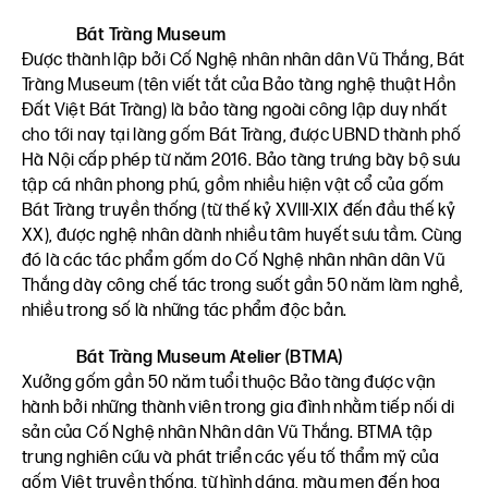
Bát Tràng Museum
Được thành lập bởi Cố Nghệ nhân nhân dân Vũ Thắng, Bát
Tràng Museum (tên viết tắt của Bảo tàng nghệ thuật Hồn
Đất Việt Bát Tràng) là bảo tàng ngoài công lập duy nhất
cho tới nay tại làng gốm Bát Tràng, được UBND thành phố
Hà Nội cấp phép từ năm 2016. Bảo tàng trưng bày bộ sưu
tập cá nhân phong phú, gồm nhiều hiện vật cổ của gốm
Bát Tràng truyền thống (từ thế kỷ XVIII-XIX đến đầu thế kỷ
XX), được nghệ nhân dành nhiều tâm huyết sưu tầm. Cùng
đó là các tác phẩm gốm do Cố Nghệ nhân nhân dân Vũ
Thắng dày công chế tác trong suốt gần 50 năm làm nghề,
nhiều trong số là những tác phẩm độc bản.
Bát Tràng Museum Atelier (BTMA)
Xưởng gốm gần 50 năm tuổi thuộc Bảo tàng được vận
hành bởi những thành viên trong gia đình nhằm tiếp nối di
sản của Cố Nghệ nhân Nhân dân Vũ Thắng. BTMA tập
trung nghiên cứu và phát triển các yếu tố thẩm mỹ của
gốm Việt truyền thống, từ hình dáng, màu men đến họa