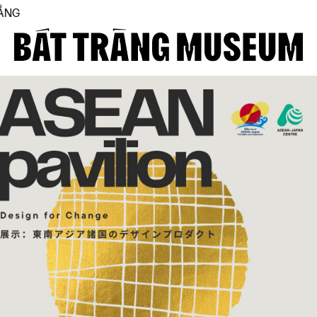
THE FIRST BÁT TRÀNG 
Close
Trang chủ
Về bảo tàng
Hiện vật
BTMA
Tham quan
Journal
Tài trợ