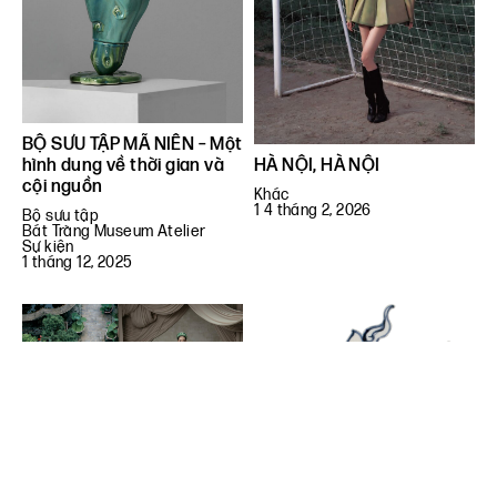
BỘ SƯU TẬP MÃ NIÊN – Một
hình dung về thời gian và
HÀ NỘI, HÀ NỘI
cội nguồn
Khác
1 4 tháng 2, 2026
Bộ sưu tập
Bát Tràng Museum Atelier
Sự kiện
1 tháng 12, 2025
BLOOMING – DỆT MỘT
ÁNG HOA
Proudly Vietnam 01: Khi