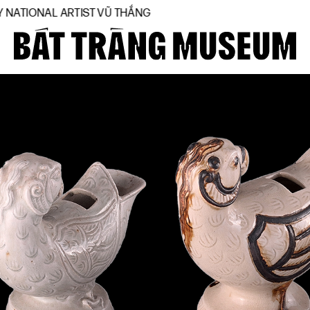
NAL ARTIST VŨ THẮNG
Close
Trang chủ
Về bảo tàng
Hiện vật
BTMA
Tham quan
Journal
Tài trợ